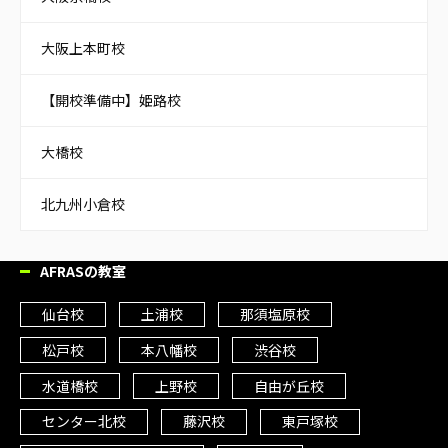
大阪上本町校
【開校準備中】姫路校
大橋校
北九州小倉校
AFRASの教室
仙台校
土浦校
那須塩原校
松戸校
本八幡校
渋谷校
水道橋校
上野校
自由が丘校
センター北校
藤沢校
東戸塚校