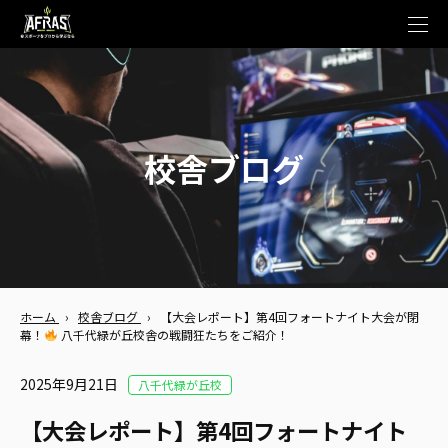
t
o
g
g
l
e
n
a
v
校舎ブログ
i
g
a
t
i
o
n
ホーム
›
校舎ブログ
›
【大会レポート】第4回フォートナイト大会が閉
幕！
八千代緑が丘校舎の戦闘狂たちをご紹介！
2025年9月21日
八千代緑が丘校
【大会レポート】第4回フォートナイト