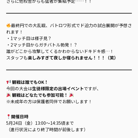
さらに他校舎からも猛者が集結予定……！！
最終円での大乱戦、バトロワ形式でド迫力の試合展開が予想さ
れます！
・1マッチ目は様子見？
・2マッチ目からガチバトル勃発！？
誰がどこから攻撃してくるかわからないドキドキ感…！
スタッフも
楽しみすぎて夜しか寝られません！！！（笑）
観戦は誰でもOK！
今回の大会は
生徒様限定の出場イベント
ですが、
観戦はどなたでも参加可能！
※未成年の方は保護者同伴でお願いします！
開催日時
5月24日（金）13:00～14:35頃まで
（進行状況により終了時間が前後します）