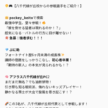
【八千代緑が丘校からの参戦選手をご紹介！】
pockey_keito
で検索
最強中学生、堂々参戦！
「彼を倒せる猛者は現れるのか！？」
超気になる…バトルの行方に目が離せない！
急募：強者求む！！！
ぷに助
フォートナイト歴6ヶ月未満の成長株
講師の宿題をしっかりこなし、
初心者卒業！
「期待の新人」の本気が見られるかも！？
アフラス八千代緑が丘PC
2
まだまだ無名？でも油断禁物！
引き際も知る戦術派、侮れないキッズプレイヤー！
静かなる策士が大会で旋風を巻き起こす！？
この3名が、八千代緑が丘校代表として参戦します！