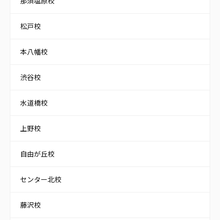
那須塩原校
松戸校
本八幡校
渋谷校
水道橋校
上野校
自由が丘校
センター北校
藤沢校