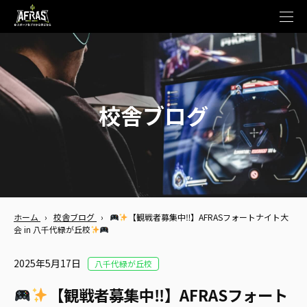
t
o
g
g
l
e
n
a
v
校舎ブログ
i
g
a
t
i
o
n
ホーム
›
校舎ブログ
›
【観戦者募集中‼】AFRASフォートナイト大
会 in 八千代緑が丘校
2025年5月17日
八千代緑が丘校
【観戦者募集中‼】AFRASフォート