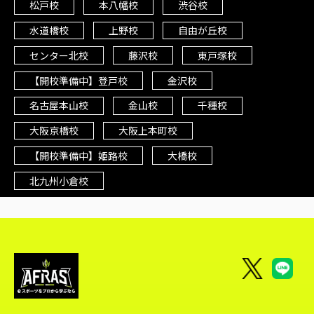
松戸校
本八幡校
渋谷校
水道橋校
上野校
自由が丘校
センター北校
藤沢校
東戸塚校
【開校準備中】登戸校
金沢校
名古屋本山校
金山校
千種校
大阪京橋校
大阪上本町校
【開校準備中】姫路校
大橋校
北九州小倉校