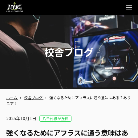
t
o
g
g
l
e
n
a
v
校舎ブログ
i
g
a
t
i
o
n
ホーム
›
校舎ブログ
›
強くなるためにアフラスに通う意味はある？あり
ます！
2025年10月1日
八千代緑が丘校
強くなるためにアフラスに通う意味はあ