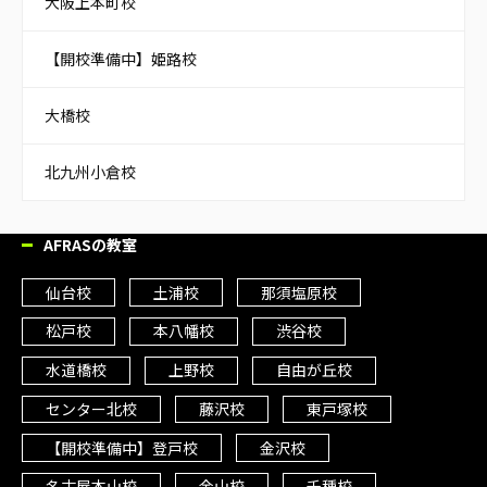
大阪上本町校
【開校準備中】姫路校
大橋校
北九州小倉校
AFRASの教室
仙台校
土浦校
那須塩原校
松戸校
本八幡校
渋谷校
水道橋校
上野校
自由が丘校
センター北校
藤沢校
東戸塚校
【開校準備中】登戸校
金沢校
名古屋本山校
金山校
千種校