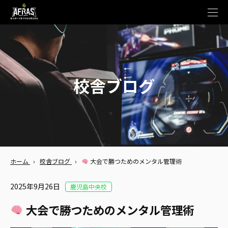
t
o
g
g
l
e
n
a
v
校舎ブログ
i
g
a
t
i
o
n
ホーム
›
校舎ブログ
›
大会で勝つためのメンタル管理術
2025年9月26日
鹿児島中央校
大会で勝つためのメンタル管理術