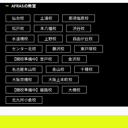
AFRASの教室
仙台校
土浦校
那須塩原校
松戸校
本八幡校
渋谷校
水道橋校
上野校
自由が丘校
センター北校
藤沢校
東戸塚校
【開校準備中】登戸校
金沢校
名古屋本山校
金山校
千種校
大阪京橋校
大阪上本町校
【開校準備中】姫路校
大橋校
北九州小倉校