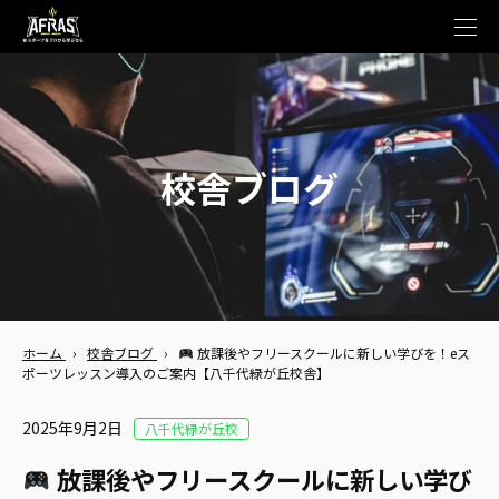
t
o
g
g
l
e
n
a
v
校舎ブログ
i
g
a
t
i
o
n
ホーム
›
校舎ブログ
›
放課後やフリースクールに新しい学びを！eス
ポーツレッスン導入のご案内【八千代緑が丘校舎】
2025年9月2日
八千代緑が丘校
放課後やフリースクールに新しい学び