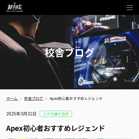
t
o
g
g
l
e
n
a
v
校舎ブログ
i
g
a
t
i
o
n
ホーム
›
校舎ブログ
›
Apex初心者おすすめレジェンド
2025年3月31日
八千代緑が丘校
Apex初心者おすすめレジェンド