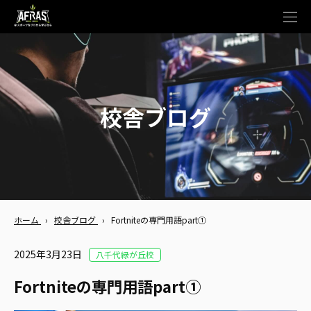
t
o
g
g
l
e
n
a
v
校舎ブログ
i
g
a
t
i
o
n
ホーム
›
校舎ブログ
›
Fortniteの専門用語part①
2025年3月23日
八千代緑が丘校
Fortniteの専門用語part①