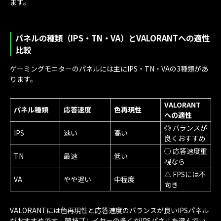
ます。
パネルの種類（IPS・TN・VA）とVALORANTへの適性
比較
ゲーミングモニターのパネルには主にIPS・TN・VAの3種類があ
ります。
VALORANT
パネル種類
応答速度
色再現性
への適性
◎ バランスが
IPS
速い
高い
良くおすすめ
○ 応答速度重
TN
最速
低い
視なら
△ FPSには不
VA
やや遅い
中程度
向き
VALORANTには色再現性と応答速度のバランスが良いIPSパネル
がおすすめです。競技プレイヤーの多くがIPSパネルを選んでい