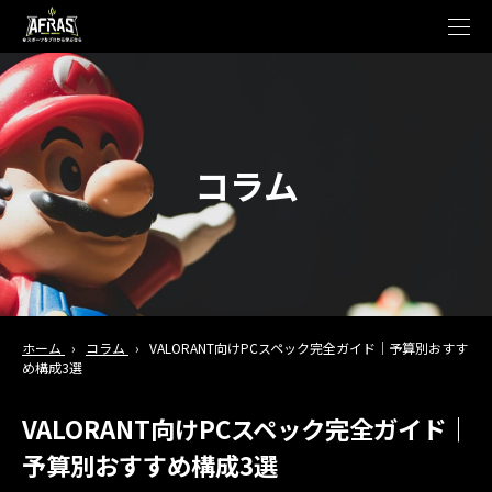
t
o
g
g
l
e
n
a
v
コラム
i
g
a
t
i
o
n
ホーム
›
コラム
›
VALORANT向けPCスペック完全ガイド｜予算別おすす
め構成3選
VALORANT向けPCスペック完全ガイド｜
予算別おすすめ構成3選