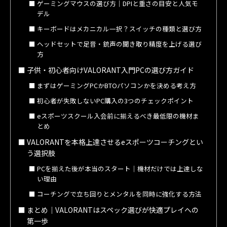
ゲーミングマウスの選び方｜DPIと重さの目安と人気モ
デル
キーボードはメカニカル一択？スイッチの種類と選び方
ヘッドセットで足音・銃声の聞き取り精度を上げる選び
方
子供・初心者向けVALORANT入門PCの選び方ガイド
まずはゲーミングPCかBTOパソコンかを決める考え方
初心者が失敗しないPC購入の3つのチェックポイント
eスポーツスクール入会前に揃えるべき最低限の機材ま
とめ
VALORANTを本格上達させるeスポーツコーチングとい
う選択肢
PCを揃えた後が本当のスタート｜機材だけでは上達しな
い理由
コーチングで立ち回りとメンタルを同時に強化する方法
まとめ｜VALORANTはスペック選びが快適プレイへの
第一歩