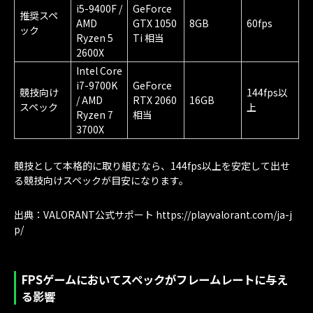
i5-9400F /
GeForce
推奨スペ
AMD
GTX 1050
8GB
60fps
ック
Ryzen 5
Ti 相当
2600X
Intel Core
i7-9700K
GeForce
競技向け
144fps以
/ AMD
RTX 2060
16GB
スペック
上
Ryzen 7
相当
3700X
競技として本格的に取り組むなら、144fps以上を安定して出せ
る競技向けスペックが目安になります。
出典：VALORANT公式サポート https://playvalorant.com/ja-j
p/
FPSゲームにおいてスペックがフレームレートに与え
る影響