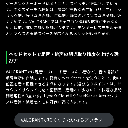
ゲーミングキーボードはメカニカルスイッチが推奨されていま
す。主なスイッチの種類は、静音性重視なら赤軸（リニア）、ク
リック感が好きなら青軸、打鍵感と静音のバランスなら茶軸がお
すすめです。VALORANTではキャラコン操作の速度が重要なた
め、反応が速い赤軸や銀軸が人気です。テンキーレスモデルを選
ぶとマウスの移動スペースが広くなるメリットもあります。
ヘッドセットで足音・銃声の聞き取り精度を上げる選
び方
VALORANTでは足音・リロード音・スキル音など、音の情報が
戦況判断に直結します。良質なヘッドセットを使うことで、敵の
位置を音で把握できるようになります。選び方のポイントは、サ
ラウンドサウンド対応・密閉型（音漏れが少ない）・快適な長時
間着用性の3点です。HyperX Cloud IIやSteelSeries Arcticシリー
ズは音質・装着感ともに評価が高く人気です。
VALORANTが強くなりたいならアフラス！