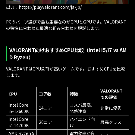
出典：https://playvalorant.com/ja-jp/
PCのパーツ選びで最も重要なのがCPUとGPUです。VALORANT
の特性に合わせた最適な組み合わせを解説します。
VALORANT向けおすすめCPU比較（Intel i5/i7 vs AM
D Ryzen）
VALORANTはCPU負荷が高いゲームです。おすすめCPUを比較
します。
VALORANT
CPU
コア数
特徴
での評価
Intel Core
コスパ最高、
14コア
非常に優秀
i5-13600K
発熱注意
Intel Core
ハイエンド向
20コア
最高クラス
i7-14700K
け
AMD Ryzen 5
電力効率が良