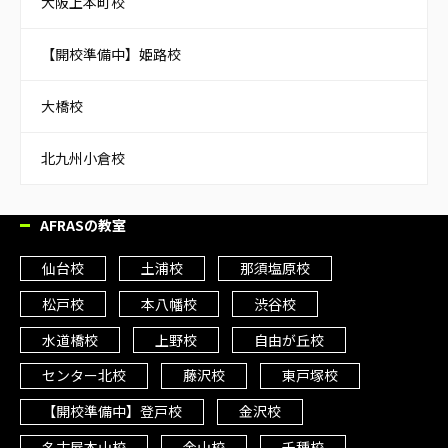
大阪上本町校
【開校準備中】姫路校
大橋校
北九州小倉校
AFRASの教室
仙台校
土浦校
那須塩原校
松戸校
本八幡校
渋谷校
水道橋校
上野校
自由が丘校
センター北校
藤沢校
東戸塚校
【開校準備中】登戸校
金沢校
名古屋本山校
金山校
千種校