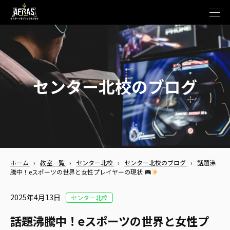
t
o
g
g
l
e
n
a
v
センター北校のブログ
i
g
a
t
i
o
n
ホーム
›
教室一覧
›
センター北校
›
センター北校のブログ
›
話題沸
騰中！eスポーツの世界と女性プレイヤーの現状
2025年4月13日
センター北校
話題沸騰中！eスポーツの世界と女性プ