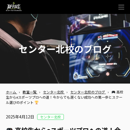
t
o
g
g
l
e
n
a
v
センター北校のブログ
i
g
a
t
i
o
n
ホーム
›
教室一覧
›
センター北校
›
センター北校のブログ
›
高校
生からeスポーツプロへの道！今からでも遅くない成功への第一歩とスクー
ル選びのポイント
2025年4月12日
センター北校
高校生からeスポーツプロへの道！今