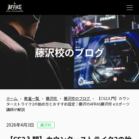
t
o
g
g
l
e
n
a
v
藤沢校のブログ
i
g
a
t
i
o
n
ホーム
›
教室一覧
›
藤沢校
›
藤沢校のブログ
›
【CS2入門】カウン
ターストライク2の始め方とおすすめ設定｜藤沢のAFRAS藤沢校 eスポーツ
講師が解説
2026年4月3日
藤沢校
【CS2入門】カウンターストライク2の始