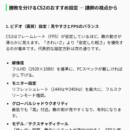
勝敗を分けるCS2のおすすめ設定 ― 講師の視点から
1. ビデオ（画質）設定：見やすさとFPSのバランス
CS2はフレームレート（FPS）が安定しているほど、敵の動きが
滑らかに見えます。「きれいさ」より「安定した軽さ」を優先す
るのが基本です。代表的な設定方針は次の通りです。
解像度
フルHD（1920×1080）を基準に、PCスペックが厳しければ
少し下げる。
モニター設定
リフレッシュレート（144Hzや240Hz）を最大に、フルスク
リーンモード推奨。
グローバルシャドウクオリティ
最低でも「高」付近。敵の影が見やすくなり、有利になりま
す。
モデル／テクスチャディテール
「低〜中」程度。敵のシルエットが見分けやすく、FPSも確