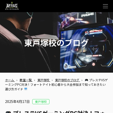
t
o
g
g
l
e
n
a
v
東戸塚校のブログ
i
g
a
t
i
o
n
ホーム
›
教室一覧
›
東戸塚校
›
東戸塚校のブログ
›
プレステVSゲ
ーミングPC対決！フォートナイト初心者から大会参加まで知っておきたい
選び方ガイド
2025年4月17日
東戸塚校
プレステVSゲーミングPC対決！フォ