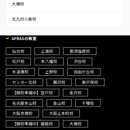
大橋校
北九州小倉校
AFRASの教室
仙台校
土浦校
那須塩原校
松戸校
本八幡校
渋谷校
水道橋校
上野校
自由が丘校
センター北校
藤沢校
東戸塚校
【開校準備中】登戸校
金沢校
名古屋本山校
金山校
千種校
大阪京橋校
大阪上本町校
【開校準備中】姫路校
大橋校