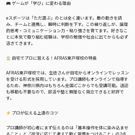
ゲームが「学び」に変わる理由
eスポーツは「ただ遊ぶ」のとは全く違います。敵の動きを読
み、チームと連携し、瞬時に判断を下す。この繰り返しが、論理
的思考・コミュニケーション力・粘り強さを育てます。好きなこ
とに本気で取り組む経験は、学校の勉強や社会に出てからも必ず
活きてきます。
自宅でプロに習える！AFRAS東戸塚校の特長
AFRAS東戸塚校では、生徒さんが自宅からオンラインでレッスン
を受ける形式を採用しています。プロ講師もオンラインで指導す
るため、神奈川県内はもちろん全国どこからでも受講可能。送迎
も移動も不要なので、部活や塾と無理なく両立できると好評で
す。
プロが伝える上達のコツ
プロ講師が初心者にまず伝えるのは「基本操作を体に染み込ませ
ること」と「状況に応じて考えて動く習慣をつけること」の2点