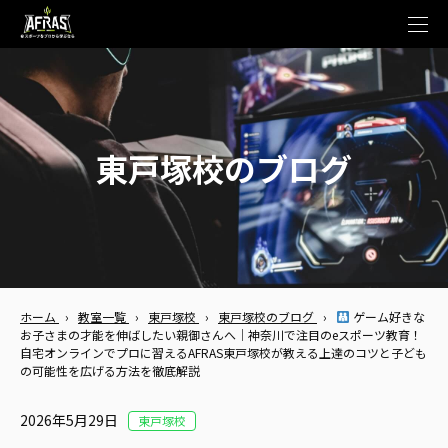
t
o
g
g
l
e
n
a
v
東戸塚校のブログ
i
g
a
t
i
o
n
ホーム
›
教室一覧
›
東戸塚校
›
東戸塚校のブログ
›
ゲーム好きな
お子さまの才能を伸ばしたい親御さんへ｜神奈川で注目のeスポーツ教育！
自宅オンラインでプロに習えるAFRAS東戸塚校が教える上達のコツと子ども
の可能性を広げる方法を徹底解説
2026年5月29日
東戸塚校