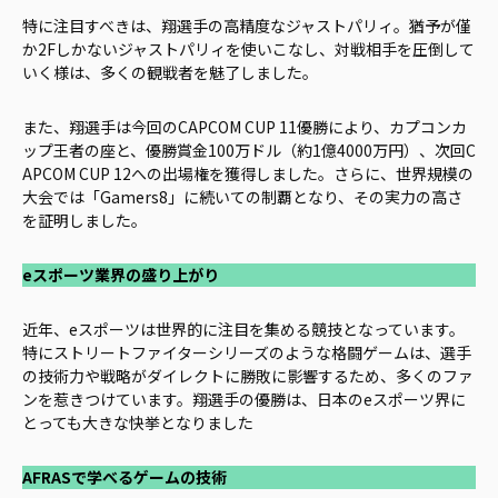
特に注目すべきは、翔選手の高精度なジャストパリィ。猶予が僅
か2Fしかないジャストパリィを使いこなし、対戦相手を圧倒して
いく様は、多くの観戦者を魅了しました。
また、翔選手は今回のCAPCOM CUP 11優勝により、カプコンカ
ップ王者の座と、優勝賞金100万ドル（約1億4000万円）、次回C
APCOM CUP 12への出場権を獲得しました。さらに、世界規模の
大会では「Gamers8」に続いての制覇となり、その実力の高さ
を証明しました。
eスポーツ業界の盛り上がり
近年、eスポーツは世界的に注目を集める競技となっています。
特にストリートファイターシリーズのような格闘ゲームは、選手
の技術力や戦略がダイレクトに勝敗に影響するため、多くのファ
ンを惹きつけています。翔選手の優勝は、日本のeスポーツ界に
とっても大きな快挙となりました
AFRASで学べるゲームの技術