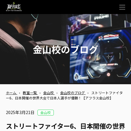
t
o
g
g
l
e
n
a
v
金山校のブログ
i
g
a
t
i
o
n
ホーム
›
教室一覧
›
金山校
›
金山校のブログ
›
ストリートファイタ
ー6、日本開催の世界大会で日本人選手が優勝！【アフラス金山校】
2025年3月21日
金山校
ストリートファイター6、日本開催の世界