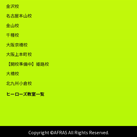
金沢校
名古屋本山校
金山校
千種校
大阪京橋校
大阪上本町校
【開校準備中】姫路校
大橋校
北九州小倉校
ヒーローズ教室一覧
Copyright ©AFRAS All Rights Reserved.