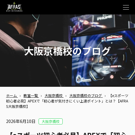
t
o
g
g
l
e
n
a
v
大阪京橋校のブログ
i
g
a
t
i
o
n
ホーム
›
教室一覧
›
大阪京橋校
›
大阪京橋校のブログ
›
【eスポーツ
初心者必見】APEXで「初心者が気付きにくい上達ポイント」とは？【AFRA
S大阪京橋校】
2026年6月10日
大阪京橋校
【eスポーツ初心者必見】APEXで「初心