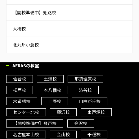
【開校準備中】姫路校
大橋校
北九州小倉校
AFRASの教室
仙台校
土浦校
那須塩原校
松戸校
本八幡校
渋谷校
水道橋校
上野校
自由が丘校
センター北校
藤沢校
東戸塚校
【開校準備中】登戸校
金沢校
名古屋本山校
金山校
千種校