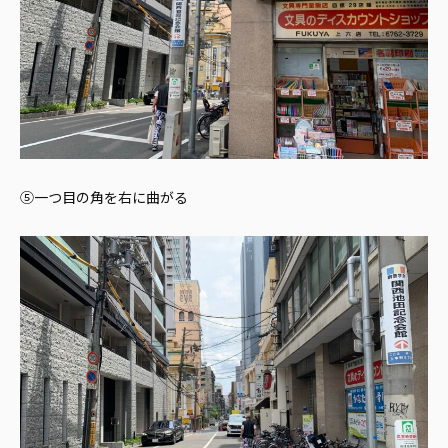
⑤一つ目の角を右に曲がる