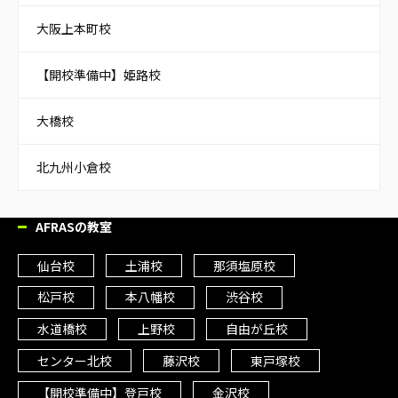
大阪上本町校
【開校準備中】姫路校
大橋校
北九州小倉校
AFRASの教室
仙台校
土浦校
那須塩原校
松戸校
本八幡校
渋谷校
水道橋校
上野校
自由が丘校
センター北校
藤沢校
東戸塚校
【開校準備中】登戸校
金沢校