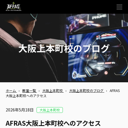
t
o
g
g
l
e
n
a
v
大阪上本町校のブログ
i
g
a
t
i
o
n
ホーム
›
教室一覧
›
大阪上本町校
›
大阪上本町校のブログ
›
AFRAS
大阪上本町校へのアクセス
2026年5月18日
大阪上本町校
AFRAS大阪上本町校へのアクセス