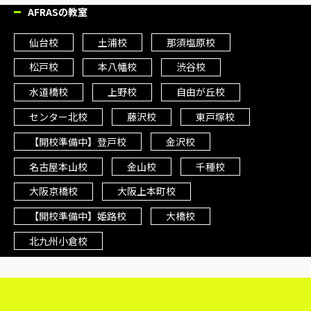
AFRASの教室
仙台校
土浦校
那須塩原校
松戸校
本八幡校
渋谷校
水道橋校
上野校
自由が丘校
センター北校
藤沢校
東戸塚校
【開校準備中】登戸校
金沢校
名古屋本山校
金山校
千種校
大阪京橋校
大阪上本町校
【開校準備中】姫路校
大橋校
北九州小倉校