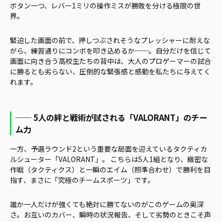
ボタン一つ、レバー1ミリの操作ミスが勝敗を分ける極限の世
界。
緊迫した画面の前で、押しつぶされそうなプレッシャーに耐えな
がら、練習通りにコンボを叩き込めるか──。自分だけを信じて
画面に向き合う高校生たちの背中は、大人のプロゲーマーの試合
に勝るとも劣らない、圧倒的な緊張感と感動を私たちに与えてく
れます。
── 5人の絆と戦術が試される「VALORANT」のチー
ム力
一方、予選ラウンド2という重要な局面を迎えているタクティカ
ルシューター「VALORANT」。 こちらは5人1組となり、緻密な
作戦（タクティクス）と一瞬のエイム（照準合わせ）で勝利を目
指す、まさに「究極のチームスポーツ」です。
誰か一人だけが強くても絶対に勝てないのがこのゲームの奥深
さ。お互いのカバー、瞬時の状況報告、そして劣勢のときこそ声