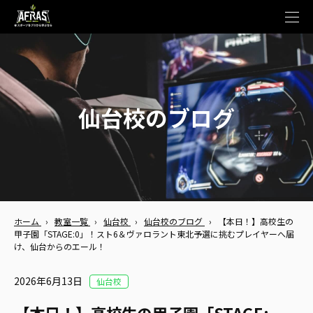
t
o
g
g
l
e
n
a
v
仙台校のブログ
i
g
a
t
i
o
n
ホーム
›
教室一覧
›
仙台校
›
仙台校のブログ
›
【本日！】高校生の
甲子園「STAGE:0」！スト6＆ヴァロラント東北予選に挑むプレイヤーへ届
け、仙台からのエール！
2026年6月13日
仙台校
【本日！】高校生の甲子園「STAGE: