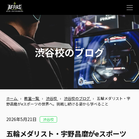
t
o
g
g
l
e
n
a
v
渋谷校のブログ
i
g
a
t
i
o
n
ホーム
›
教室一覧
›
渋谷校
›
渋谷校のブログ
›
五輪メダリスト・宇
野昌磨がeスポーツの世界へ。挑戦し続ける姿から学べること
2026年5月21日
渋谷校
五輪メダリスト・宇野昌磨がeスポーツ