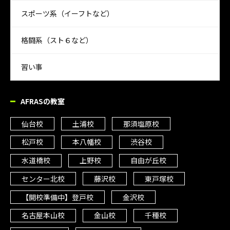
スポーツ系（イーフトなど）
格闘系（スト６など）
習い事
AFRASの教室
仙台校
土浦校
那須塩原校
松戸校
本八幡校
渋谷校
水道橋校
上野校
自由が丘校
センター北校
藤沢校
東戸塚校
【開校準備中】登戸校
金沢校
名古屋本山校
金山校
千種校