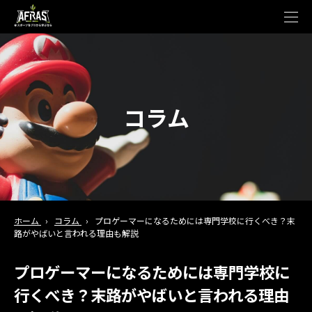
t
o
g
g
l
e
n
a
v
コラム
i
g
a
t
i
o
n
ホーム
›
コラム
›
プロゲーマーになるためには専門学校に行くべき？末
路がやばいと言われる理由も解説
プロゲーマーになるためには専門学校に
行くべき？末路がやばいと言われる理由