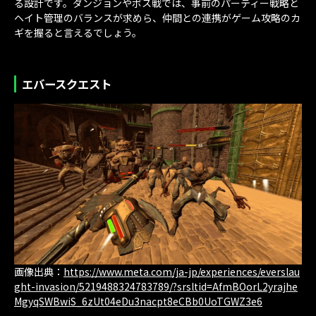
る設計です。ダンジョンやボス戦では、事前のパーティー戦略と
ヘイト管理のバランスが求めら、仲間との連携がゲーム攻略のカ
ギを握ると言えるでしょう。
エバースクエスト
画像出典：
https://www.meta.com/ja-jp/experiences/everslau
ght-invasion/5219488324783789/?srsltid=AfmBOorL2yrajhe
MgyqSWBwiS_6zUt04eDu3nacpt8eCBb0UoTGWZ3e6