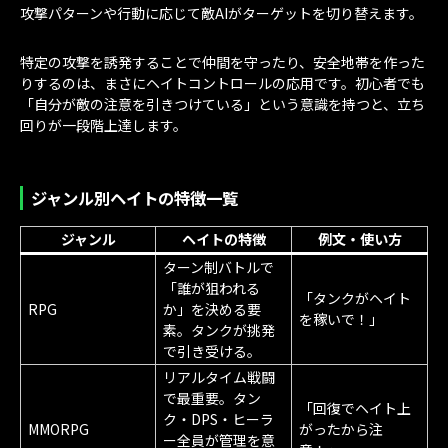
攻撃パターンや行動に応じて敵AIがターゲットを切り替えます。
特定の攻撃を誘発することで仲間を守ったり、安全地帯を作った
りするのは、まさにヘイトコントロールの応用です。初心者でも
「自分が敵の注意を引きつけている」という意識を持つと、立ち
回りが一段階上達します。
ジャンル別ヘイトの特徴一覧
ジャンル
ヘイトの特徴
例文・使い方
ターン制バトルで
「誰が狙われる
「タンクがヘイト
RPG
か」を決める要
を稼いで！」
素。タンクが挑発
で引き受ける。
リアルタイム戦闘
で最重要。タン
「回復でヘイト上
ク・DPS・ヒーラ
MMORPG
がったから注
ー全員が管理を意