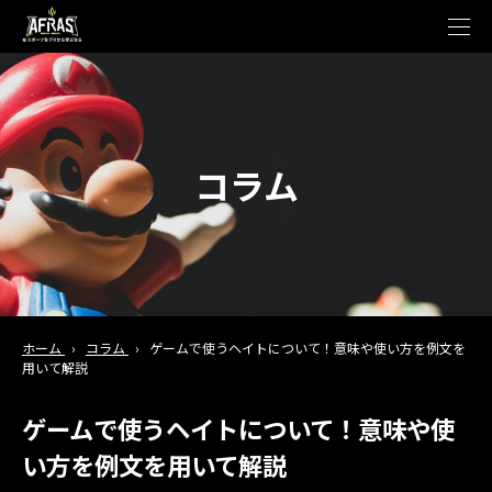
t
o
g
g
l
e
n
a
v
コラム
i
g
a
t
i
o
n
ホーム
›
コラム
›
ゲームで使うヘイトについて！意味や使い方を例文を
用いて解説
ゲームで使うヘイトについて！意味や使
い方を例文を用いて解説