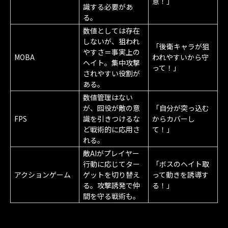
意！」
識する必要があ
る。
数値としては存在
しないが、狙われ
「後衛キャラが狙
やすさ＝事実上の
MOBA
われやすいから守
ヘイト。集中攻撃
って！」
されやすい役割が
ある。
数値管理はない
が、囮役が敵の意
「自分が突っ込む
FPS
識を引きつけるな
からカバーし
ど戦術的に応用さ
て！」
れる。
敵AIがプレイヤー
行動に応じてター
「ボスのヘイト取
アクションゲーム
ゲットを切り替え
って動きを誘導す
る。攻撃誘発で仲
る！」
間を守る戦術も。