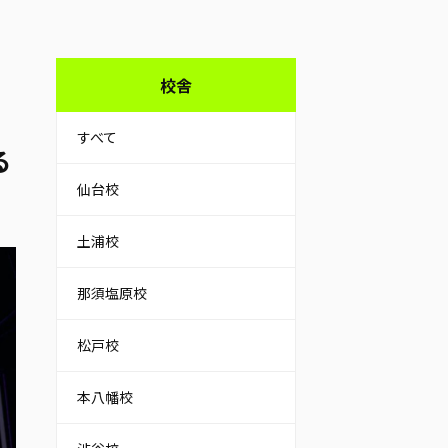
校舎
すべて
る
仙台校
土浦校
那須塩原校
松戸校
本八幡校