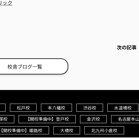
リック
次の記
校舎ブログ一覧
松戸校
本八幡校
渋谷校
水道橋校
塚校
【開校準備中】登戸校
金沢校
名古屋本
【開校準備中】姫路校
大橋校
北九州小倉校