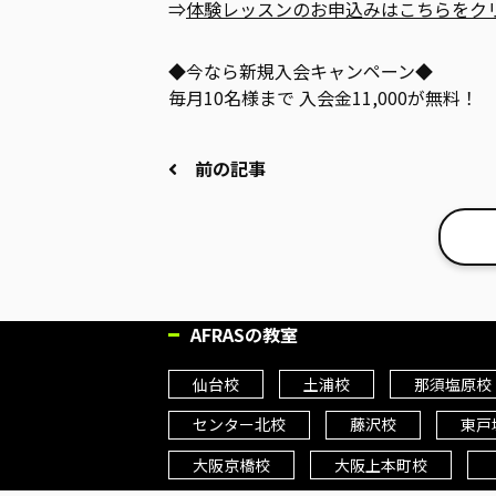
⇒
体験レッスンのお申込みはこちらをク
◆今なら新規入会キャンペーン◆
毎月10名様まで 入会金11,000が無料！
前の記事
AFRASの教室
仙台校
土浦校
那須塩原校
センター北校
藤沢校
東戸
大阪京橋校
大阪上本町校