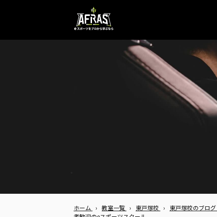
ホーム
›
教室一覧
›
東戸塚校
›
東戸塚校のブロ
者歓迎のeスポーツスクール