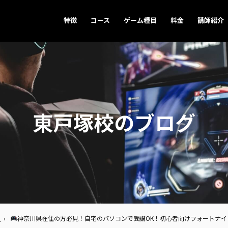
特徴
コース
ゲーム種目
料金
講師紹介
東戸塚校のブログ
グ
›
神奈川県在住の方必見！自宅のパソコンで受講OK！初心者向けフォートナイト