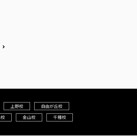
事
上野校
自由が丘校
山校
金山校
千種校