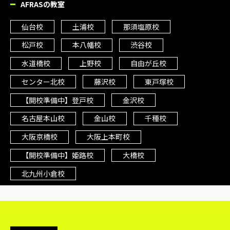
AFRASの教室
仙台校
土浦校
那須塩原校
松戸校
本八幡校
渋谷校
水道橋校
上野校
自由が丘校
センター北校
藤沢校
東戸塚校
【開校準備中】登戸校
金沢校
名古屋本山校
金山校
千種校
大阪京橋校
大阪上本町校
【開校準備中】姫路校
大橋校
北九州小倉校