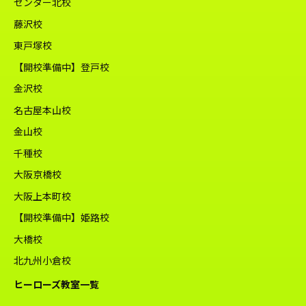
センター北校
藤沢校
東戸塚校
【開校準備中】登戸校
金沢校
名古屋本山校
金山校
千種校
大阪京橋校
大阪上本町校
【開校準備中】姫路校
大橋校
北九州小倉校
ヒーローズ教室一覧