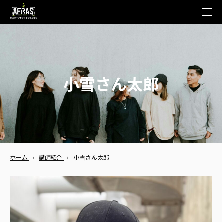
t
o
g
g
l
e
n
a
v
小雪さん太郎
i
g
a
t
i
o
n
ホーム
›
講師紹介
›
小雪さん太郎