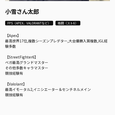
小雪さん太郎
FPS（APEX、VALORANTなど）
格闘（スト6）
【Apex】
最高世界17位,複数シーズンプレデター,大会優勝入賞複数,IGL経
験多数
【StreetFighter6】
ベガ最高グランドマスター
その他多数キャラマスター
競技経験有
【Valolant】
最高イモータル2,イニシエーター＆センチネルメイン
競技経験有