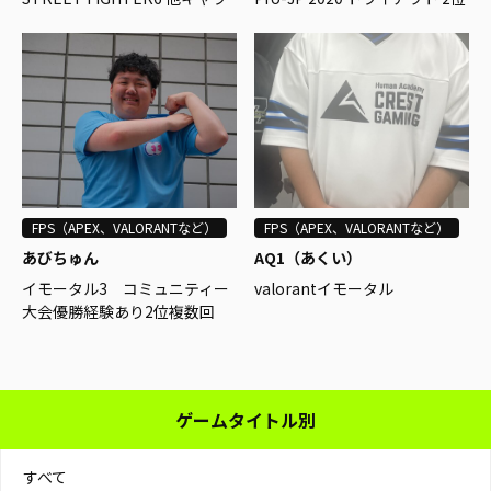
ALGS Year3 Split2 PLQ - 3位
マスター
ALGS proleague - 22位
FGC Arcade PlayStation Tour
コミュニティ大会：
naments: サマーコミュニティ
シリーズ ストリートファイタ
ー5優勝
evo2022 17位タイ
第4回 TOKYO METRO CUP デ
ュオ部門 5位タイ
FPS（APEX、VALORANTなど）
FPS（APEX、VALORANTなど）
あびちゅん
AQ1（あくい）
Fighters Crossover 全国大会
イモータル3 コミュニティー
valorantイモータル
#01 最終予選 優勝
大会優勝経験あり2位複数回
個人でのコーチング経験あり
2023年ステージ0 valorant部
門 中部ブロック4回戦目進出
（コーチ）
ゲームタイトル別
すべて