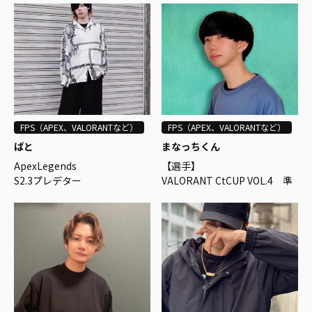
桁順位複数、NASEF Japan MA
MHF大阪大会準優勝
JOR Fortnite tournament Su
MHXRファミ通App公認メンバ
mmer 2021 優勝
ー
FPS（APEX、VALORANTなど）
FPS（APEX、VALORANTなど）
ばと
まなっちくん
ApexLegends
【選手】
S2.3プレデター
VALORANT CtCUP VOL.4 準
複シーズンマスター
優勝
競技コーチ歴2年
RadiGO CUP vol1 準優勝
元公式競技大会 実況解説者
OverWatch 全ロールソロマス
【講師】
ター
ルネサンス高校横浜キャンパ
スeスポコースVALORANT講師
(スタンダードコース、プロコ
ース)