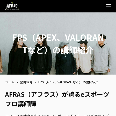
t
o
g
g
l
e
n
FPS（APEX、VALORAN
a
v
i
g
Tなど）の講師紹介
a
t
i
o
n
ホーム
›
講師紹介
›
FPS（APEX、VALORANTなど） の講師紹介
AFRAS（アフラス）が誇るeスポーツ
プロ講師陣