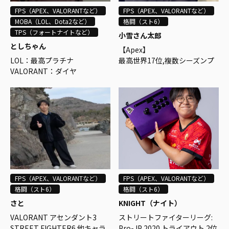
【実況】
FPS（APEX、VALORANTなど）
FPS（APEX、VALORANTなど）
VALORANT CtCUP casual edit
MOBA（LOL、Dota2など）
格闘（スト6）
ion
TPS（フォートナイトなど）
小雪さん太郎
としちゃん
【Apex】
【解説】
LOL：最高プラチナ
最高世界17位,複数シーズンプ
VALORANT CtCUP casual edit
VALORANT：ダイヤ
レデター,大会優勝入賞複数,IG
ion
L経験多数
第0回 プロスト！
チーム遍歴
第2回 プロスト！
Northeption、ORTHROS、G
【StreetFighter6】
VALORANT CtCUP casual edit
TS、Ledian、BTe-Sports、W
ベガ最高レジェンド
ion
hiteOwl
その他多数キャラマスター
VALORANT CtCUP VOL.10
ランク：プレデター s6.s7.s8.s
競技経験有
tarutocup
10.s11.s12.s13.s16s19.s21
公式大会：Year2プロリーグ出
【Valolant】
場
最高イモータル2,イニシエータ
ALGS Winter Circuit Playoff -
ー＆センチネルメイン
FPS（APEX、VALORANTなど）
FPS（APEX、VALORANTなど）
8位
競技経験有
格闘（スト6）
格闘（スト6）
ALGS Championship 2021 - 1
さと
KNIGHT（ナイト）
0位
VALORANT アセンダント3
ストリートファイターリーグ:
Year3プロリーグ出場
STREET FIGHTER6 他キャラ
Pro-JP 2020 トライアウト 2位