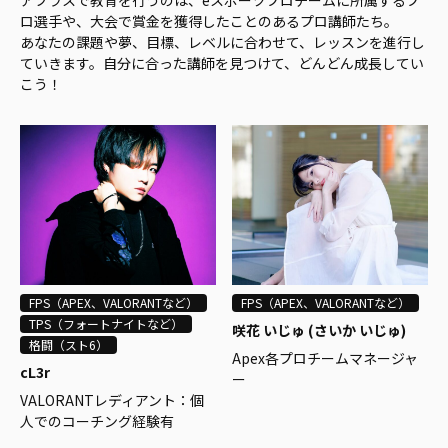
アフラスで教育を行うのは、eスポーツプロチームに所属するプ
ロ選手や、大会で賞金を獲得したことのあるプロ講師たち。
あなたの課題や夢、目標、レベルに合わせて、レッスンを進行し
ていきます。自分に合った講師を見つけて、どんどん成長してい
こう！
FPS（APEX、VALORANTなど）
FPS（APEX、VALORANTなど）
TPS（フォートナイトなど）
咲花 いじゅ (さいか いじゅ)
格闘（スト6）
Apex各プロチームマネージャ
cL3r
ー
VALORANTレディアント：個
METAgame eスポーツコーチ
人でのコーチング経験有
espo島之内 eスポーツコーチ
Fortnite 公式ソロ大会2位、1
MHFサーバー1位