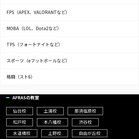
FPS（APEX、VALORANTなど）
MOBA（LOL、Dota2など）
TPS（フォートナイトなど）
スポーツ（eフットボールなど）
格闘（スト6）
AFRASの教室
仙台校
土浦校
那須塩原校
松戸校
本八幡校
渋谷校
水道橋校
上野校
自由が丘校