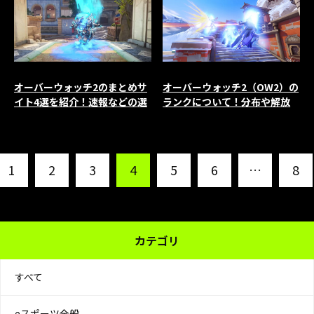
オーバーウォッチ2のまとめサ
オーバーウォッチ2（OW2）の
イト4選を紹介！速報などの選
ランクについて！分布や解放
び方や注意点も解説
方法も紹介
1
2
3
4
5
6
…
8
カテゴリ
すべて
eスポーツ全般