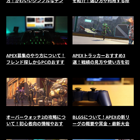
方！かわいいシンプルなテン
を紹介！選び方や利用する際
プレも紹介
の注意点も解説
APEX募集のやり方について！
APEXトラッカーおすすめ3
フレンド探しからPCのおすす
選！戦績の見方や使い方を初
めアプリまで紹介
心者向けに解説
オーバーウォッチ2の攻略につ
BLGSについて！APEXの新リ
いて！初心者向の情報やおす
ーグの概要や賞金・最新大会
すめのwikiも紹介
の結果も紹介