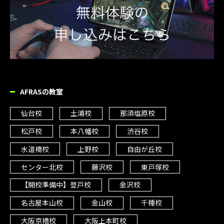
AFRASの教室
仙台校
土浦校
那須塩原校
松戸校
本八幡校
渋谷校
水道橋校
上野校
自由が丘校
センター北校
藤沢校
東戸塚校
【開校準備中】登戸校
金沢校
名古屋本山校
金山校
千種校
大阪京橋校
大阪上本町校