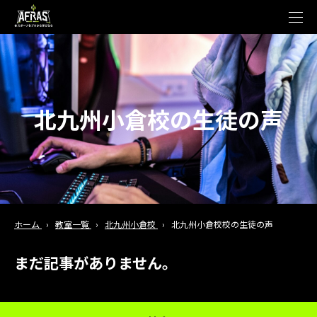
t
o
g
g
l
e
n
a
v
北九州小倉校の生徒の声
i
g
a
t
i
o
n
ホーム
›
教室一覧
›
北九州小倉校
›
北九州小倉校校の生徒の声
まだ記事がありません。