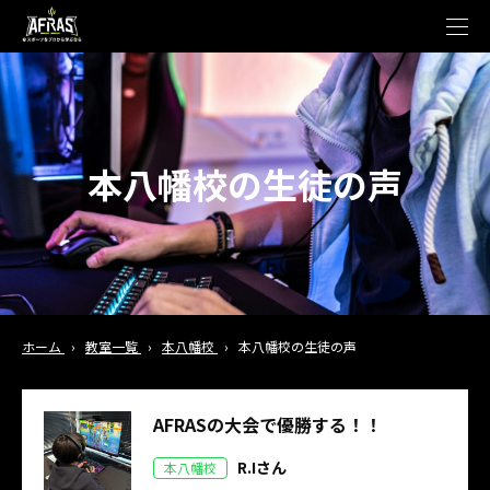
t
o
g
g
l
e
n
a
v
本八幡校の生徒の声
i
g
a
t
i
o
n
ホーム
›
教室一覧
›
本八幡校
›
本八幡校の生徒の声
AFRASの大会で優勝する！！
R.Iさん
本八幡校