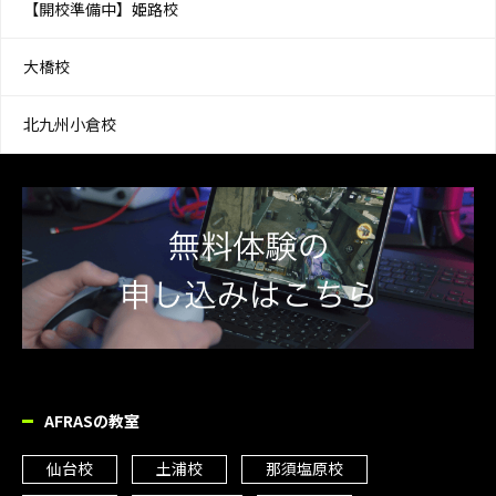
【開校準備中】姫路校
大橋校
北九州小倉校
AFRASの教室
仙台校
土浦校
那須塩原校