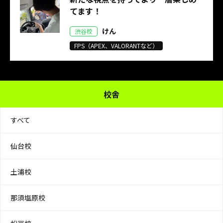
てます！
けん
渋谷校
FPS（APEX、VALORANTなど）
校舎
すべて
仙台校
土浦校
那須塩原校