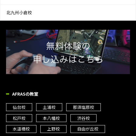
北九州小倉校
AFRASの教室
仙台校
土浦校
那須塩原校
松戸校
本八幡校
渋谷校
水道橋校
上野校
自由が丘校