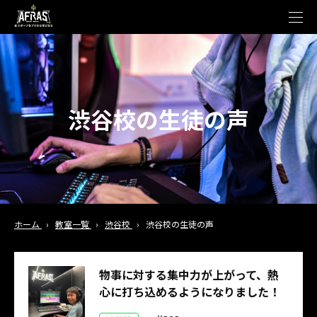
t
o
g
g
l
e
n
a
v
渋谷校の生徒の声
i
g
a
t
i
o
n
ホーム
›
教室一覧
›
渋谷校
›
渋谷校の生徒の声
物事に対する集中力が上がって、熱
心に打ち込めるようになりました！