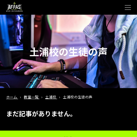
t
o
g
g
l
e
n
a
v
土浦校の生徒の声
i
g
a
t
i
o
n
ホーム
›
教室一覧
›
土浦校
›
土浦校の生徒の声
まだ記事がありません。